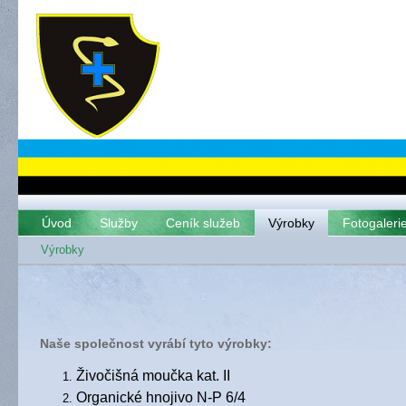
Úvod
Služby
Ceník služeb
Výrobky
Fotogaleri
Výrobky
Naše společnost vyrábí tyto výrobky:
Živočišná moučka kat. II
Organické hnojivo N-P 6/4